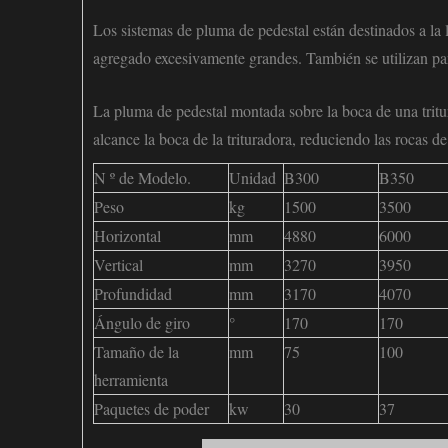
Los sistemas de pluma de pedestal están destinados a la l
agregado excesivamente grandes. También se utilizan para 
La pluma de pedestal montada sobre la boca de una tritu
alcance la boca de la trituradora, reduciendo las rocas 
N º de Modelo.
Unidad
B300
B350
Peso
kg
1500
3500
Horizontal
mm
4880
6000
Vertical
mm
3270
3950
Profundidad
mm
3170
4070
Ángulo de giro
°
170
170
Tamaño de la
mm
75
100
herramienta
Paquetes de poder
kw
30
37