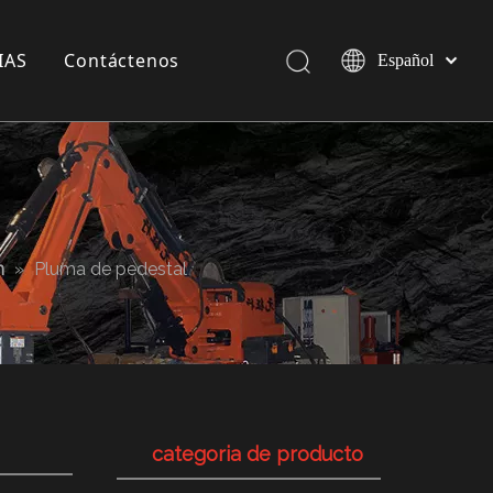
IAS
Contáctenos
Español
Pусский
English
a compañía
 exposición
 Industria
m
»
Pluma de pedestal
categoria de producto