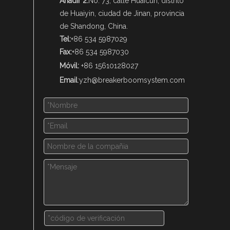
Añadir 2:
No. 73, calle Huaicun, distrito
de Huaiyin, ciudad de Jinan, provincia
de Shandong, China.
Tel:
+86 534 5987029
Fax:
+86 534 5987030
Móvil:
+86 15610128027
Email
:
yzh@breakerboomsystem.com