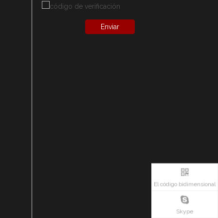
Enviar
El código bidimensional
Skype