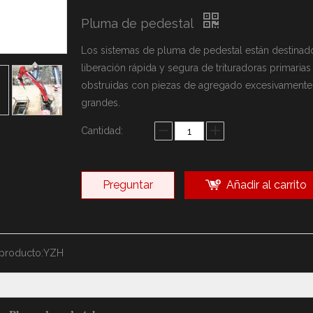
arca YZH
Pluma de pedestal
ca Rammer
sonalizadas
Los sistemas de pluma de pedestal están destinado
liberación rápida y segura de trituradoras primarias
obstruidas con piezas de agregado excesivamente
grandes.
Cantidad:
Preguntar
Añadir al carrito
producto:
YZH