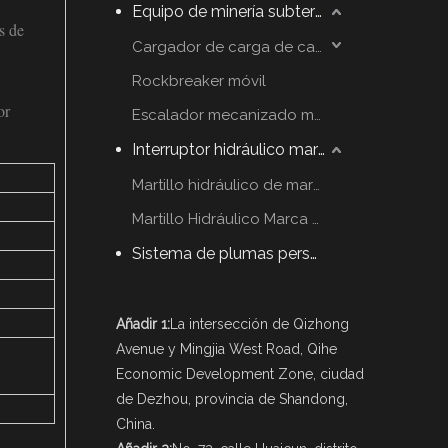
Equipo de minería subterráneo
s de
Cargador de carga de carga
Rockbreaker móvil
or
Escalador mecanizado móvil
Interruptor hidráulico martillo
Martillo hidráulico de marca YZH
Martillo Hidráulico Marca Rammer
Sistema de plumas personalizadas
Añadir 1:
La intersección de Qizhong
Avenue y Mingjia West Road, Qihe
Economic Development Zone, ciudad
de Dezhou, provincia de Shandong,
China.