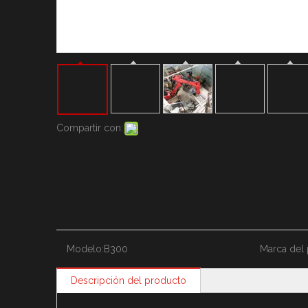
Martillo hidráulico de m
Martillo Hidráulico Mar
Sistema de barreras per
Compartir con:
Modelo:
B300
Marca del 
Descripción del producto