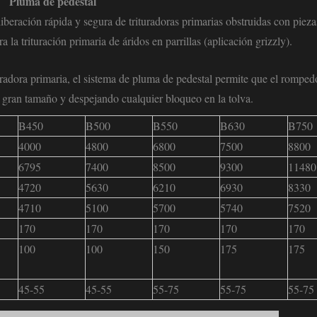
Pluma de pedestal
iberación rápida y segura de trituradoras primarias obstruidas con pieza
la trituración primaria de áridos en parrillas (aplicación grizzly).
radora primaria, el sistema de pluma de pedestal permite que el romped
de gran tamaño y despejando cualquier bloqueo en la tolva.
B450
B500
B550
B630
B750
4000
4800
6800
7500
8800
6795
7400
8500
9300
11480
4720
5630
6210
6930
8330
4710
5100
5700
5740
7520
170
170
170
170
170
100
100
150
175
175
45-55
45-55
55-75
55-75
55-75