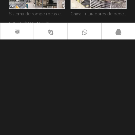
Sistema de rompe rocas con pluma de pedestal
China Trituradores de pedestal hidráulicos
Sistemas rompe roc
contenido está vacío!
categoria de producto
Añadir 1:
La intersección de Qizhong Avenue y Mingjia
West Road, Qihe Economic Development Zone, ciudad
de Dezhou, provincia de Shandong, China.
Añadir 2:
No. 73, calle Huaicun, distrito de Huaiyin, ciudad
de Jinan, provincia de Shandong, China.
Tel:
+86 534 5987029
Fax:
+86 534 5987030
Móvil:
+86 15610128027
Email
:
yzh@breakerboomsystem.com