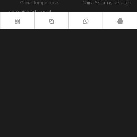
China Rompe rocas
China Sistemas del auge del triturador de rocas del pedestal
contenido está vacío!
categoria de producto
Añadir 1:
La intersección de Qizhong Avenue y Mingjia
West Road, Qihe Economic Development Zone, ciudad
de Dezhou, provincia de Shandong, China.
Añadir 2:
No. 73, calle Huaicun, distrito de Huaiyin, ciudad
de Jinan, provincia de Shandong, China.
Tel:
+86 534 5987029
Fax:
+86 534 5987030
Móvil:
+86 15610128027
Email
:
yzh@breakerboomsystem.com