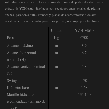
sobredimensionamiento. Los sistemas de pluma de pedestal estacionaria
grizzly de YZH están diseñados con secciones transversales de pluma
anchas, pasadores extra grandes y placas de acero reforzado de alta
resistencia. Todo diseñado para manejar cargas complejas a la pluma.
Unidad
YZH-M630
Peso
Kg
6700
Alcance máximo
m
8.9
Alcance horizontal
m
6.7
nominal (H)
Alcance vertical nominal
m
5.8
(V)
Swing °
°
170
Diámetro base
m
1.68
Martillo hidráulico
mm
135,140
recomendado (tamaño de
cincel)