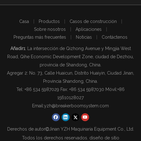
Casa
|
Productos
|
Casos de construcción
|
Sobre nosotros
|
Aplicaciones
|
Preguntas más frecuentes
|
Noticias
|
Contáctenos
Añadir1
: La intersección de Qizhong Avenue y Mingjia West
Road, Qihe Economic Development Zone, ciudad de Dezhou,
provincia de Shandong, China.
Agregar 2: No. 73, Calle Huaicun, Distrito Huaiyin, Ciudad Jinan,
Provincia Shandong, China.
Tel: +86 534 5987029 Fax: +86 534 5987030 Móvil:
+86
15610128027
Email:
yzh@breakerboomsystem.com
Derechos de autor
Jinan YZH Maquinaria Equipment Co., Ltd.

Todos los derechos reservados. diseño de sitio