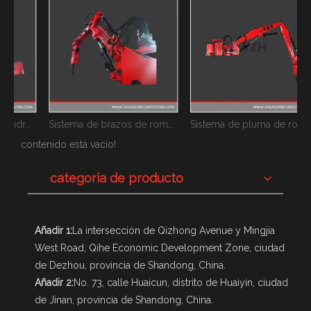
lico de pedestal de tipo estacionario
Sistema de brazos de rompe rocas hidráulicos de pedestal de tipo fijo
Sistema de pluma de rompe rocas hidráulica de pedestal fijo
contenido está vacío!
categoria de producto
Añadir 1:
La intersección de Qizhong Avenue y Mingjia
West Road, Qihe Economic Development Zone, ciudad
de Dezhou, provincia de Shandong, China.
Añadir 2:
No. 73, calle Huaicun, distrito de Huaiyin, ciudad
de Jinan, provincia de Shandong, China.