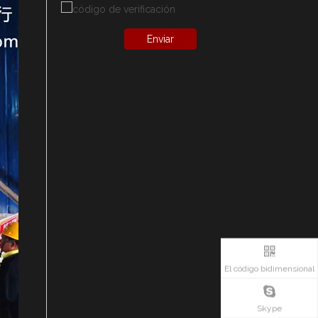
Enviar
El código bidimensional
Skype