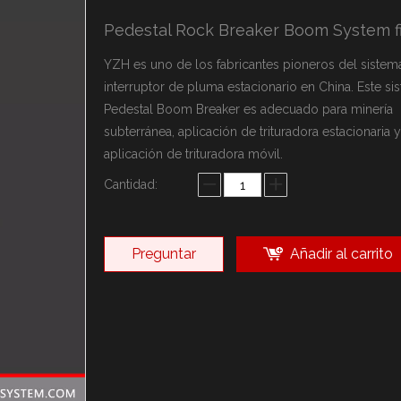
arca YZH
Pedestal Rock Breaker Boom System f
ca Rammer
sonalizadas
YZH es uno de los fabricantes pioneros del sistem
interruptor de pluma estacionario en China. Este si
Pedestal Boom Breaker es adecuado para minería
subterránea, aplicación de trituradora estacionaria y
aplicación de trituradora móvil.
Cantidad:
Preguntar
Añadir al carrito