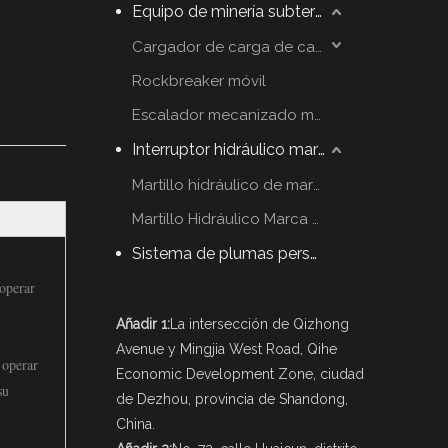
Equipo de minería subterráneo
Cargador de carga de carga
Rockbreaker móvil
Escalador mecanizado móvil
Interruptor hidráulico martillo
Martillo hidráulico de marca YZH
Martillo Hidráulico Marca Rammer
Sistema de plumas personalizadas
 operar
Añadir 1:
La intersección de Qizhong
Avenue y Mingjia West Road, Qihe
 operar
Economic Development Zone, ciudad
su
de Dezhou, provincia de Shandong,
China.