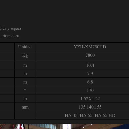
pida y segura
 trituradora
Unidad
YZH-XM750HD
Kg
7800
m
10.4
m
7.9
m
6.8
°
170
m
1.52X1.22
mm
135,140,155
HA 45, HA 55, HA 55 HD