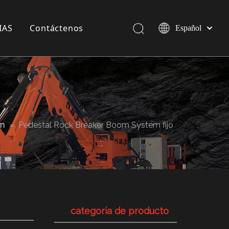
IAS
Contáctenos
Español
Pусский
English
a compañía
 exposición
 Industria
em
»
Pedestal Rock Breaker Boom System fijo
categoria de producto