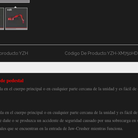
producto:
YZH
Código De Producto:
YZH-XM750HD
de pedestal
a en el cuerpo principal o en cualquier parte cercana de la unidad y es fácil de
a en el cuerpo principal o en cualquier parte cercana de la unidad y es fácil de
 se dañe o se produzca un accidente de seguridad causado por una sobrecarga en 
nales que se encuentran en la entrada de Jaw-Crusher mientras funciona.