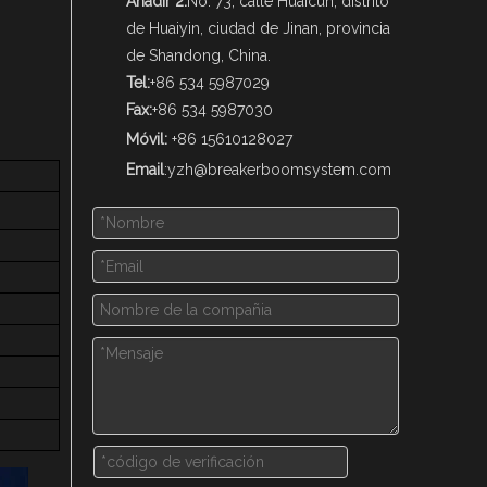
Añadir 2:
No. 73, calle Huaicun, distrito
de Huaiyin, ciudad de Jinan, provincia
de Shandong, China.
Tel:
+86 534 5987029
Fax:
+86 534 5987030
Móvil:
+86 15610128027
Email
:
yzh@breakerboomsystem.com