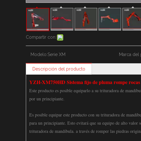
Compartir con:
Modelo:
Serie XM
Marca del 
Descripción del producto
YZH-XM750HD Sistema fijo de pluma rompe rocas 
Este producto es posible equiparlo a su trituradora de mandíbul
por un principiante.
Es posible equipar este producto con su trituradora de mandíbul
para un principiante. Esto evitará que su equipo de alto valor
trituradora de mandíbula. a través de romper las piedras origi