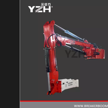
Martillo hidráulico de m
Martillo Hidráulico Mar
Sistema de barreras per