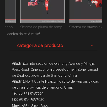
Sistemas de pluma de tipo rompe rocas estacionaria
Sistema de pluma de rompe rocas estacionaria tipo pedestal
Sistema de brazos hidráulicos de pedestal Rocbreaker
contenido está vacío!
categoria de producto
Añadir 1:
La intersección de Qizhong Avenue y Mingjia
West Road, Qihe Economic Development Zone, ciudad
de Dezhou, provincia de Shandong, China.
Añadir 2:
No. 73, calle Huaicun, distrito de Huaiyin, ciudad
de Jinan, provincia de Shandong, China.
Tel:
+86 534 5987029
Fax:
+86 534 5987030
Móvil:
+86 15610128027