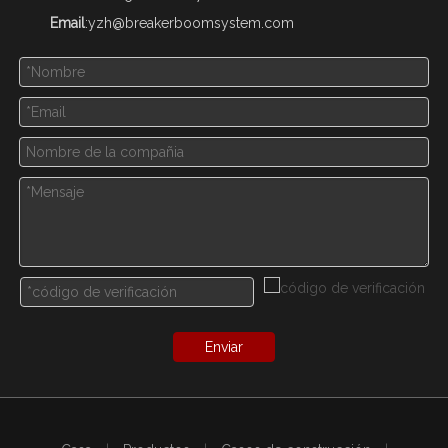
Email
:
yzh@breakerboomsystem.com
Enviar