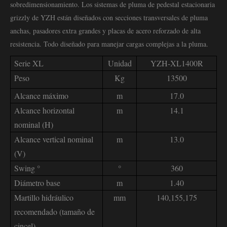
sobredimensionamiento. Los sistemas de pluma de pedestal estacionaria
grizzly de YZH están diseñados con secciones transversales de pluma
anchas, pasadores extra grandes y placas de acero reforzado de alta
resistencia. Todo diseñado para manejar cargas complejas a la pluma.
Serie XL
Unidad
YZH-XL1400R
Peso
Kg
13500
Alcance máximo
m
17.0
Alcance horizontal
m
14.1
nominal (H)
Alcance vertical nominal
m
13.0
(V)
Swing °
°
360
Diámetro base
m
1.40
Martillo hidráulico
mm
140,155,175
recomendado (tamaño de
cincel)