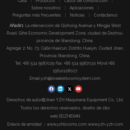
Casa
|
Productos
|
Casos de construcción
|
Sobre nosotros
|
Aplicaciones
|
Preguntas más frecuentes
|
Noticias
|
Contáctenos
Añadir1
: La intersección de Qizhong Avenue y Mingjia West
Road, Qihe Economic Development Zone, ciudad de Dezhou,
provincia de Shandong, China.
Agregar 2: No. 73, Calle Huaicun, Distrito Huaiyin, Ciudad Jinan,
Provincia Shandong, China.
Tel: +86 534 5987029 Fax: +86 534 5987030 Móvil:
+86
15610128027
Email:
yzh@breakerboomsystem.com
Derechos de autor
Jinan YZH Maquinaria Equipment Co., Ltd.

Todos los derechos reservados. diseño de sitio
web:
SDZHIDIAN
Enlace de amistad ：
www.yzhbooms.com
www.yzh-yzh.com