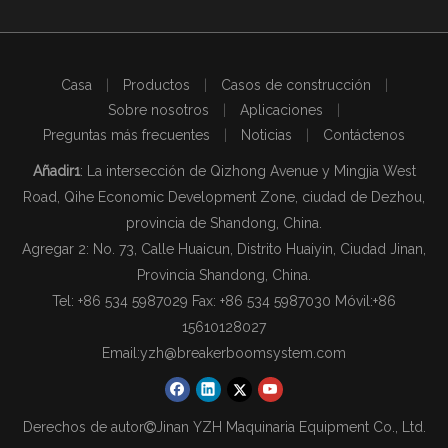
Casa
|
Productos
|
Casos de construcción
|
Sobre nosotros
|
Aplicaciones
|
Preguntas más frecuentes
|
Noticias
|
Contáctenos
Añadir1
: La intersección de Qizhong Avenue y Mingjia West
Road, Qihe Economic Development Zone, ciudad de Dezhou,
provincia de Shandong, China.
Agregar 2: No. 73, Calle Huaicun, Distrito Huaiyin, Ciudad Jinan,
Provincia Shandong, China.
Tel: +86 534 5987029 Fax: +86 534 5987030 Móvil:
+86
15610128027
Email:
yzh@breakerboomsystem.com
Derechos de autor
Jinan YZH Maquinaria Equipment Co., Ltd.
