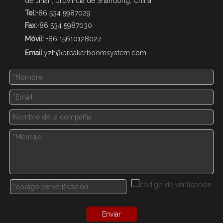
de Jinan, provincia de Shandong, China.
Tel:
+86 534 5987029
Fax:
+86 534 5987030
Móvil:
+86 15610128027
Email
:
yzh@breakerboomsystem.com
Enviar