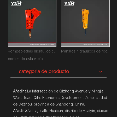
ico de tipo superior
Rompepiedras hidráulico tipo lateral
Martillos hidráulicos de roca tipo mudo
contenido está vacío!
categoria de producto
Añadir 1:
La intersección de Qizhong Avenue y Mingjia
West Road, Qihe Economic Development Zone, ciudad
de Dezhou, provincia de Shandong, China.
Añadir 2:
No. 73, calle Huaicun, distrito de Huaiyin, ciudad