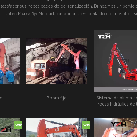
arca YZH
 satisfacer sus necesidades de personalización. Brindamos un servicio
ca Rammer
nal sobre
Pluma fija
. No dude en ponerse en contacto con nosotros si
sonalizadas
jo
Boom fijo
Sistema de pluma 
rocas hidráulica de t