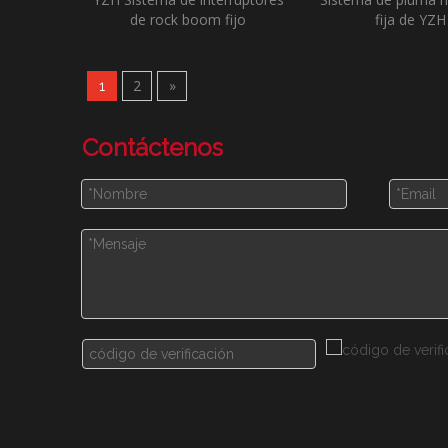
de rock boom fijo
fija de YZH
2
»
1
Contáctenos