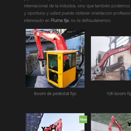
Martillo hidráulico de m
internacional de la industria, sino que también podemos
Martillo Hidráulico Mar
y oportuno y usted puede obtener orientación profesio
Sistema de barreras per
interesado en
Pluma fija
, no le defraudaremos.
Boom de pedestal fijo
Yzh boom fi