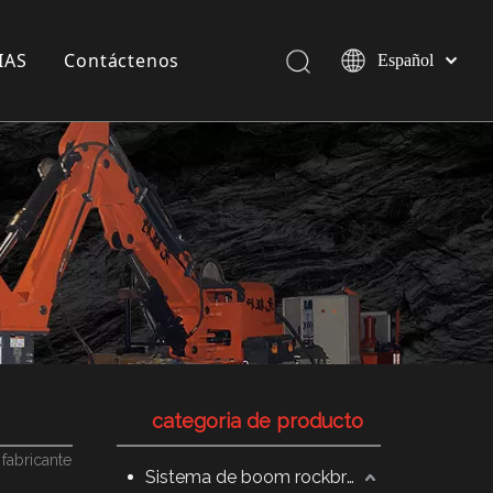
IAS
Contáctenos
Español
Pусский
English
a compañía
 exposición
 Industria
categoria de producto
fabricante
Sistema de boom rockbreaker