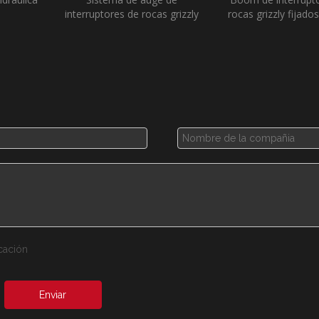
interruptores de rocas grizzly
rocas grizzly fijados
fielcas fijas
Enviar