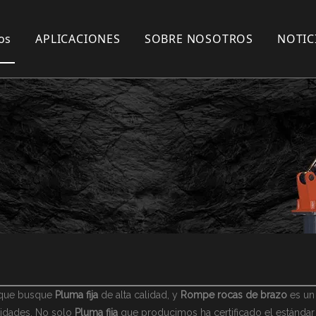
os
APLICACIONES
SOBRE NOSOTROS
NOTIC
erruptor
Casos de construcción
Sobre YZH
Noticias de l
Nuestro servicio
Fábrica
Noticias de la
Boom System
oom System
Certificado
Noticias de la
 rompe rocas
ionaria rompe rocas
 rompe rocas
 rompe rocas
ompe rocas estáticos
ompe rocas estáticos
lico
to por radio
bina
n
 que busque
Pluma fija
de alta calidad, y
Rompe rocas de brazo
es un 
ulico
sidades. No solo
Pluma fija
que producimos ha certificado el estándar