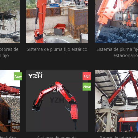
ptores de
Sistema de pluma fijo estático
Sistema de pluma fij
 fijo
estacionario
dráulica
Sistema de auge de
Boom de interrupt