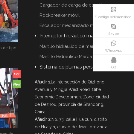
Cargador de carga de carga
Rockbreaker móvil
El código bidimensional
Escalador mecanizado móvil
Skype
Interruptor hidráulico martillo
Martillo hidráulico de marca YZH
o de tipo
WhatsApp
Martillo Hidráulico Marca Rammer
Sistema de plumas personalizadas
QQ
Añadir 1:
La intersección de Qizhong
Avenue y Mingjia West Road, Qihe
Economic Development Zone, ciudad
de Dezhou, provincia de Shandong,
China.
Añadir 2:
No. 73, calle Huaicun, distrito
de Huaiyin, ciudad de Jinan, provincia
ores de