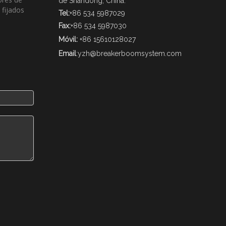
de Shandong, China.
 fijados
Tel:
+86 534 5987029
Fax:
+86 534 5987030
Móvil:
+86 15610128027
Email
:
yzh@breakerboomsystem.com