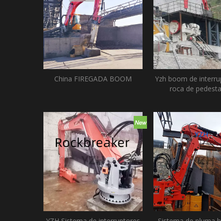
China FIREGADA BOOM
Yzh boom de interru
roca de pedestal
YZH Sistema de interruptores
Sistema de pluma hi