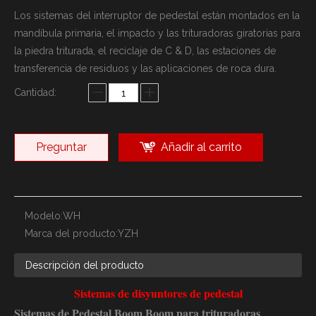
Los sistemas del interruptor de pedestal están montados en la
mandíbula primaria, el impacto y las trituradoras giratorias para
la piedra triturada, el reciclaje de C & D, las estaciones de
transferencia de residuos y las aplicaciones de roca dura.
Cantidad:
Preguntar
Añadir al carrito
Modelo:
WH
Marca del producto:
YZH
Descripción del producto
Sistemas de disyuntores de pedestal
Sistemas de Pedestal Boom Boom para trituradoras