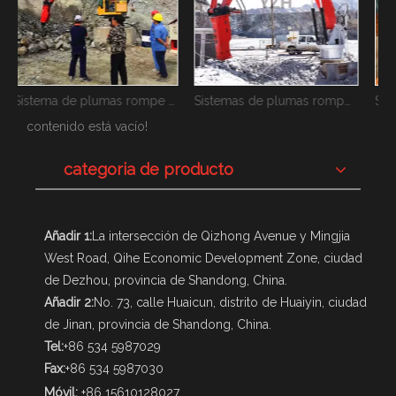
Sistema de plumas rompe rocas con pedestal
Sistemas de plumas rompe rocas
Sistemas de pluma hidráulica para rompe rocas
S
contenido está vacío!
categoria de producto
Añadir 1:
La intersección de Qizhong Avenue y Mingjia
West Road, Qihe Economic Development Zone, ciudad
de Dezhou, provincia de Shandong, China.
Añadir 2:
No. 73, calle Huaicun, distrito de Huaiyin, ciudad
de Jinan, provincia de Shandong, China.
Tel:
+86 534 5987029
Fax:
+86 534 5987030
Móvil:
+86 15610128027