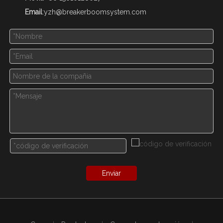
Email
:
yzh@breakerboomsystem.com
Enviar