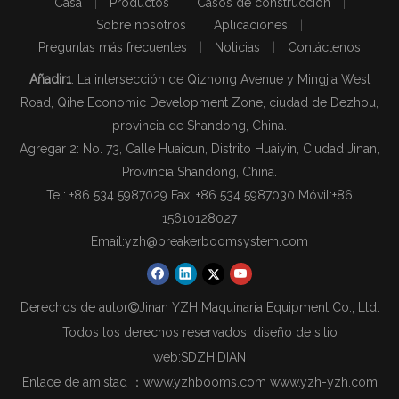
Casa
|
Productos
|
Casos de construcción
|
Sobre nosotros
|
Aplicaciones
|
Preguntas más frecuentes
|
Noticias
|
Contáctenos
Añadir1
: La intersección de Qizhong Avenue y Mingjia West
Road, Qihe Economic Development Zone, ciudad de Dezhou,
provincia de Shandong, China.
Agregar 2: No. 73, Calle Huaicun, Distrito Huaiyin, Ciudad Jinan,
Provincia Shandong, China.
Tel: +86 534 5987029 Fax: +86 534 5987030 Móvil:
+86
15610128027
Email:
yzh@breakerboomsystem.com
Derechos de autor
Jinan YZH Maquinaria Equipment Co., Ltd.

Todos los derechos reservados. diseño de sitio
web:
SDZHIDIAN
Enlace de amistad ：
www.yzhbooms.com
www.yzh-yzh.com