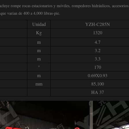
cluye rompe rocas estacionarios y móviles, rompedores hidráulicos, accesorios
que varían de 400 a 4,000 libras-pie.
Unidad
YZH-C285N
Kg
1320
m
4.7
m
3.2
m
3.3
°
170
m
0.69X0.93
mm
85,100
HA 37