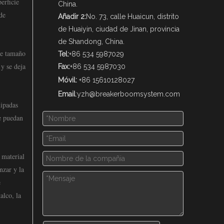
erficie
China.
de
Añadir 2:
No. 73, calle Huaicun, distrito
de Huaiyin, ciudad de Jinan, provincia
de Shandong, China.
de tamaño
Tel:
+86 534 5987029
 y se deja
Fax:
+86 534 5987030
Móvil:
+86 15610128027
Email
:
yzh@breakerboomsystem.com
uipadas
e puedan
 material
nzar y la
e
alco, la