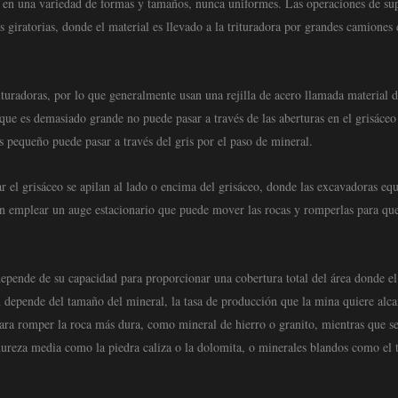
ne en una variedad de formas y tamaños, nunca uniformes. Las operaciones de sup
 giratorias, donde el material es llevado a la trituradora por grandes camiones 
ituradoras, por lo que generalmente usan una rejilla de acero llamada material 
que es demasiado grande no puede pasar a través de las aberturas en el grisáceo
 pequeño puede pasar a través del gris por el paso de mineral.
 el grisáceo se apilan al lado o encima del grisáceo, donde las excavadoras eq
en emplear un auge estacionario que puede mover las rocas y romperlas para qu
depende de su capacidad para proporcionar una cobertura total del área donde el
 depende del tamaño del mineral, la tasa de producción que la mina quiere alca
para romper la roca más dura, como mineral de hierro o granito, mientras que s
reza media como la piedra caliza o la dolomita, o minerales blandos como el t