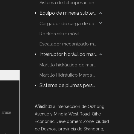
Sistema de teleoperación
Equipo de minería subterráneo
Cargador de carga de carga
Rockbreaker móvil
Escalador mecanizado móvil
Interruptor hidráulico martillo
Martillo hidráulico de marca YZH
Martillo Hidráulico Marca Rammer
Sistema de plumas personalizadas
Añadir 1:
La intersección de Qizhong
s armas
Avenue y Mingjia West Road, Qihe
Economic Development Zone, ciudad
de Dezhou, provincia de Shandong,