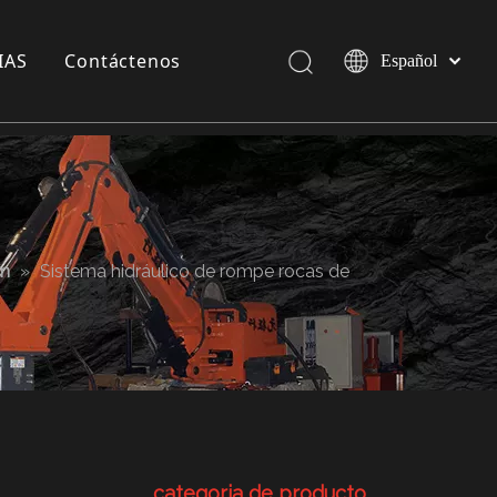
IAS
Contáctenos
Español
Pусский
English
a compañía
 exposición
 Industria
em
»
Sistema hidráulico de rompe rocas de
categoria de producto