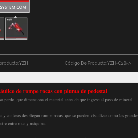
producto:
YZH
Código De Producto:
YZH-C285N
ulico de rompe rocas con pluma de pedestal
o pardo, que dimensiona el material antes de que ingrese al paso de mineral.
nas y canteras despliegan rompe rocas, que se pueden visualizar como las grande
estre entre roca y máquina.