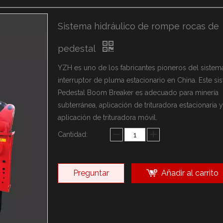
arca YZH
ca Rammer
Sistema hidráulico de rompe rocas de
sonalizadas
pedestal
YZH es uno de los fabricantes pioneros del sistem
interruptor de pluma estacionario en China. Este si
Pedestal Boom Breaker es adecuado para minería
subterránea, aplicación de trituradora estacionaria y
aplicación de trituradora móvil.
Cantidad:
Preguntar
Añadir al carrito