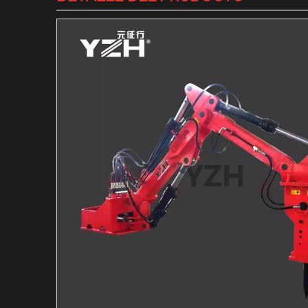
Martillo hidráulico de m
Martillo Hidráulico Mar
Sistema de barreras per