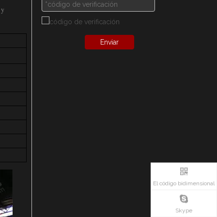
 y
Enviar
El código bidimensional
Skype