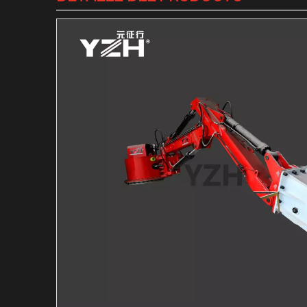
Martillo hidráulico de m
Martillo Hidráulico Mar
Sistema de barreras per