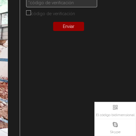
Enviar
El código bidimensional
Skype