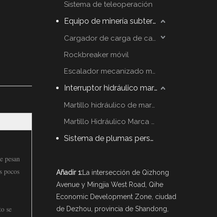
Sistema de teleoperación
Equipo de minería subterráneo
Cargador de carga de carga
Rockbreaker móvil
Escalador mecanizado móvil
Interruptor hidráulico martillo
Martillo hidráulico de marca YZH
Martillo Hidráulico Marca Rammer
Sistema de plumas personalizadas
ue pesan
s pocos
Añadir 1:
La intersección de Qizhong
Avenue y Mingjia West Road, Qihe
Economic Development Zone, ciudad
to se
de Dezhou, provincia de Shandong,