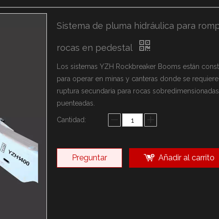
arca YZH
ca Rammer
Sistema de pluma hidráulica para rom
sonalizadas
rocas en pedestal
Los sistemas YZH Rockbreaker Booms están const
para operar en minas y canteras donde se requiere
ruptura secundaria para rocas sobredimensionadas
puenteadas.
Cantidad:
Preguntar
Añadir al carrito