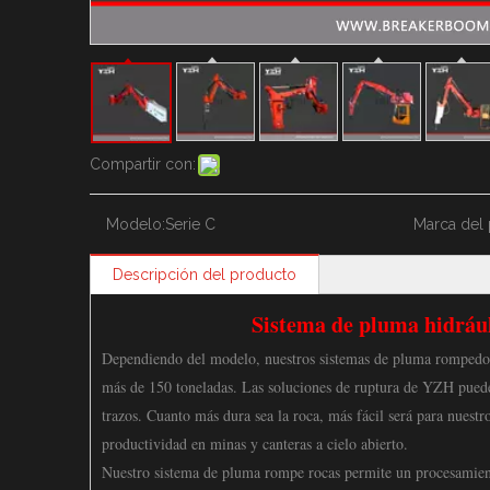
Compartir con:
Modelo:
Serie C
Marca del 
Descripción del producto
Sistema de pluma hidráu
Dependiendo del modelo, nuestros sistemas de pluma rompedora
más de 150 toneladas. Las soluciones de ruptura de YZH puede
trazos. Cuanto más dura sea la roca, más fácil será para nuestr
productividad en minas y canteras a cielo abierto.
Nuestro sistema de pluma rompe rocas permite un procesamiento