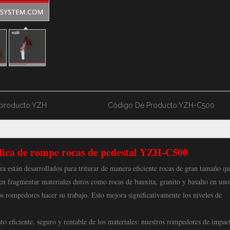
producto:
YZH
Código De Producto:
YZH-C500
lica de rompe rocas de pedestal YZH-C500
 están desarrollados para triturar de manera eficiente rocas de gran tamaño q
n fragmentar materiales duros como rocas de bauxita, granito y basalto en uno
os rompedores hacer su trabajo. Esto mejora significativamente los niveles de
 eficiente, seguro y rentable de los materiales: nuestros rompedores de impac