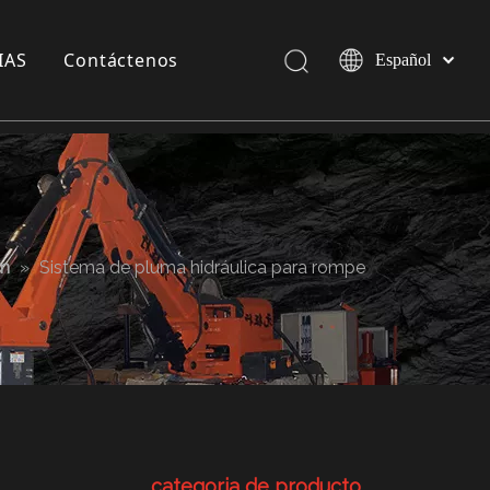
IAS
Contáctenos
Español
Pусский
English
a compañía
 exposición
 Industria
em
»
Sistema de pluma hidráulica para rompe
categoria de producto