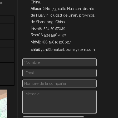
zos
China.
Añadir 2:
No. 73, calle Huaicun, distrito
de Huaiyin, ciudad de Jinan, provincia
de Shandong, China.
Tel:
+86 534 5987029
Fax:
+86 534 5987030
Móvil:
+86 15610128027
Email
:
yzh@breakerboomsystem.com