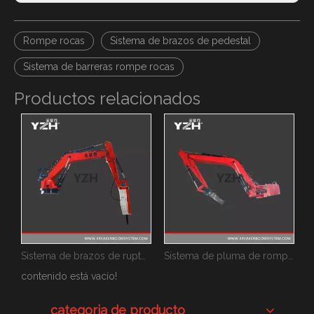
Rompe rocas
Sistema de brazos de pedestal
Sistema de barreras rompe rocas
Productos relacionados
lico de pedestal de tipo estacionario
Sistema de brazos de ruptura de roca tipo pedestal estacionario
Sistema de pluma de rompe rocas hidráulica de pedestal estacionario
contenido está vacío!
categoria de producto