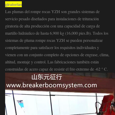
giratorias
Las plumas del rompe rocas YZH son grandes sistemas de
servicio pesado diseñados para instalaciones de trituración
giratoria de alta producción con una capacidad de carga de
martillo hidráulico de hasta 6,900 kg (16,000 pies.lb). Todos los
sistemas de pluma rompe rocas YZH se pueden personalizar
completamente para satisfacer los requisitos individuales y
vienen con un conjunto completo de opciones de engrase, clima,
altitud, montaje y control. Las fabricaciones también están
construidas de acero capaz de resistir el frío extremo de -62 ° C.