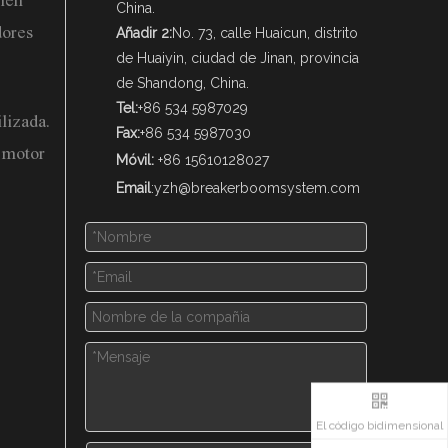
bién
China.
dores
Añadir 2:
No. 73, calle Huaicun, distrito
de Huaiyin, ciudad de Jinan, provincia
de Shandong, China.
Tel:
+86 534 5987029
lizada.
Fax:
+86 534 5987030
n motor
Móvil:
+86 15610128027
Email
:
yzh@breakerboomsystem.com
El código bidimensional