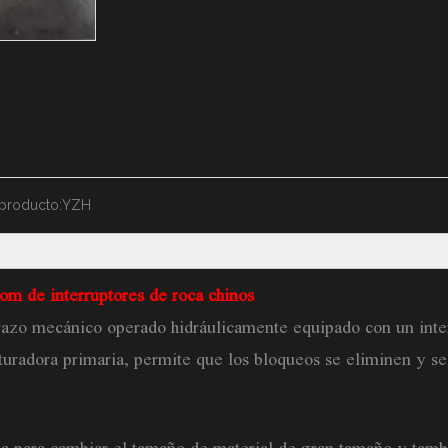
producto:
YZH
om de interruptores de roca chinos
razo mecánico operado hidráulicamente equipado con un inte
turadora primaria, permite que los bloqueos se eliminen y se