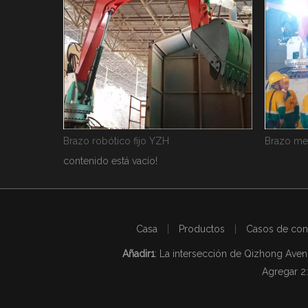
Brazo mecánico fijo YZH
Rockeros 
contenido está vacío!
Casa
|
Productos
|
Casos de con
Añadir1
: La intersección de Qizhong Ave
Agregar 2: