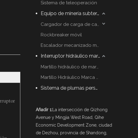
Sistema de teleoperación
Equipo de minería subterráneo
Cargador de carga de carga
Rockbreaker móvil
Escalador mecanizado móvil
Interruptor hidráulico martillo
Martillo hidráulico de marca YZH
Martillo Hidráulico Marca Rammer
Sistema de plumas personalizadas
rruptor
Añadir 1:
La intersección de Qizhong
Avenue y Mingjia West Road, Qihe
Economic Development Zone, ciudad
de Dezhou, provincia de Shandong,