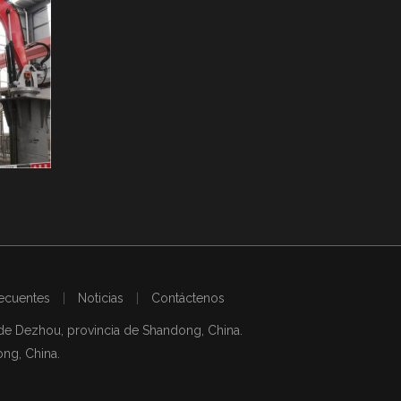
China Rockbreaker Boom System está diseñado para Gyratory Cone Crusher
Pluma de pe
ecuentes
|
Noticias
|
Contáctenos
de Dezhou, provincia de Shandong, China.
ong, China.