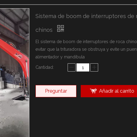
arca YZH
ca Rammer
Sistema de boom de interruptores de 
sonalizadas
chinos
El sistema de boom de interruptores de roca chin
evitar que la trituradora se obstruya y evite un puen
alimentador y mandíbula
Cantidad:
Preguntar
Añadir al carrito