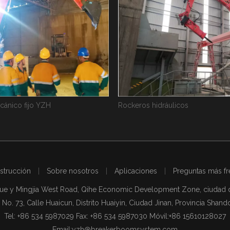
hidráulicos
Sistema de interruptores de roca
strucción
|
Sobre nosotros
|
Aplicaciones
|
Preguntas más fr
nue y Mingjia West Road, Qihe Economic Development Zone, ciudad 
 No. 73, Calle Huaicun, Distrito Huaiyin, Ciudad Jinan, Provincia Shand
Tel: +86 534 5987029 Fax: +86 534 5987030 Móvil:
+86 15610128027
Email:
yzh@breakerboomsystem.com