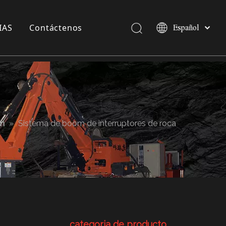
IAS
Contáctenos
Español
Pусский
English
a compañía
 exposición
 Industria
em
»
Sistema de boom de interruptores de roca
categoria de producto