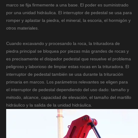
marco se fija firmemente a una base. El poder es suministrado
por una unidad hidráulica. El interruptor de pedestal se usa para
romper y aplastar la piedra, el mineral, la escoria, el hormigón y
otros materiales.
Cuando excavando y procesando la roca, la trituradora de
piedra principal se bloquea por piezas más grandes de rocas y
es precisamente el disipador pedestal que resuelve el problema
peligroso y laborioso de limpiar estas rocas en la trituradora. El
interruptor de pedestal también se usa durante la trituración
primaria en marcos. Los parámetros relevantes se eligen para
el interruptor de pedestal dependiendo del uso dado: tamaño y
método, alcance, capacidad de elevación, el tamaño del martillo
hidráulico y la salida de la unidad hidráulica.