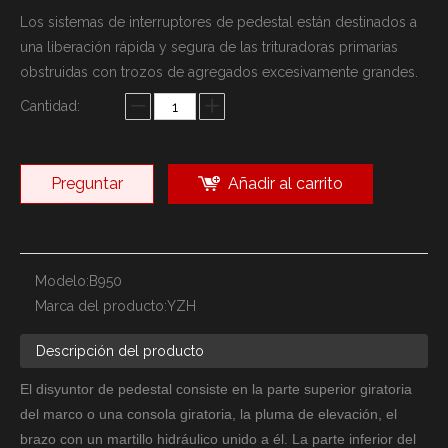
Los sistemas de interruptores de pedestal están destinados a
una liberación rápida y segura de las trituradoras primarias
obstruidas con trozos de agregados excesivamente grandes.
Cantidad:
Preguntar
Añadir al carrito
Modelo:
B950
Marca del producto:
YZH
Descripción del producto
El disyuntor de pedestal consiste en la parte superior giratoria
del marco o una consola giratoria, la pluma de elevación, el
brazo con un martillo hidráulico unido a él. La parte inferior del