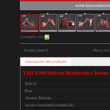
Compartir con:
Modelo:
Serie D
Marca del 
Descripción del producto
YZH-D300 Pedestal Rockbreaker Booms 
Serie D
Peso
Alcance Máximo
Alcance horizontal nominal (H)