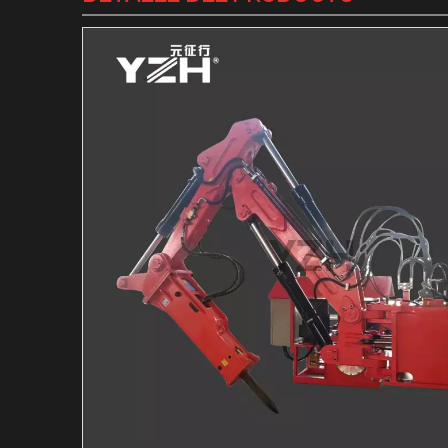
Martillo hidráulico de m
Martillo Hidráulico Mar
Sistema de barreras per