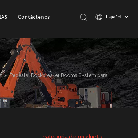
IAS
Contáctenos
Español
Pусский
English
a compañía
 exposición
 Industria
m
»
Pedestal Rockbreaker Booms System para
categoria de producto