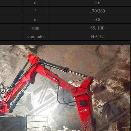
m
2.6
°
170/360
m
0.8
mm
85, 100
conjunto
HA 37