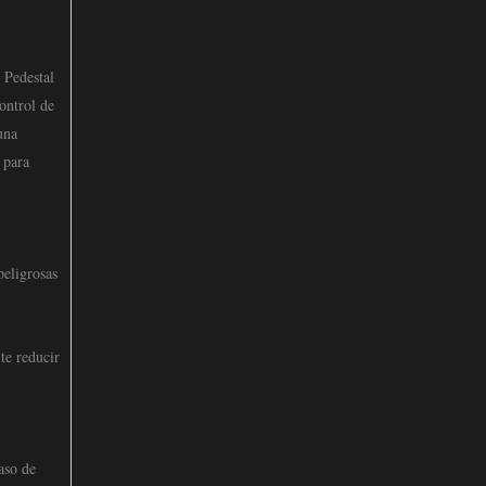
 Pedestal
ontrol de
una
 para
peligrosas
te reducir
aso de