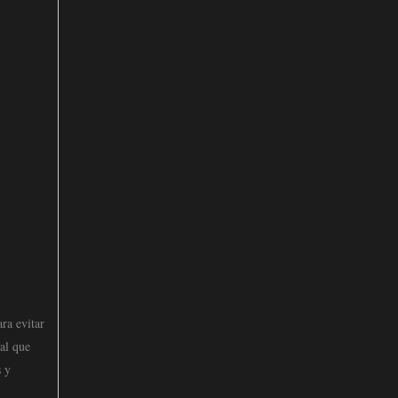
ra evitar
tal que
s y