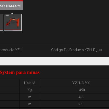
producto:
YZH
Código De Producto:
YZH-D300
System para minas
Unidad
YZH-D300
Kg
1450
m
4.6
m
2.9