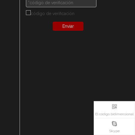
Enviar
El código bidimensional
Skype