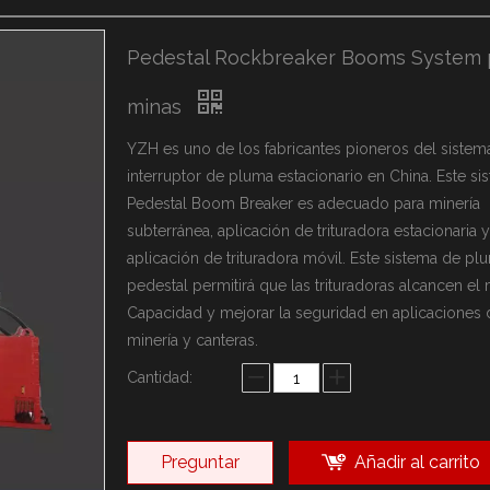
arca YZH
ca Rammer
Pedestal Rockbreaker Booms System 
sonalizadas
minas
YZH es uno de los fabricantes pioneros del sistem
interruptor de pluma estacionario en China. Este si
Pedestal Boom Breaker es adecuado para minería
subterránea, aplicación de trituradora estacionaria y
aplicación de trituradora móvil. Este sistema de pl
pedestal permitirá que las trituradoras alcancen el
Capacidad y mejorar la seguridad en aplicaciones 
minería y canteras.
Cantidad:
Preguntar
Añadir al carrito