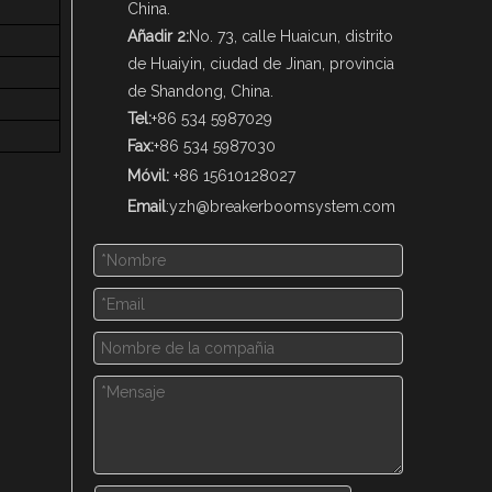
China.
Añadir 2:
No. 73, calle Huaicun, distrito
de Huaiyin, ciudad de Jinan, provincia
de Shandong, China.
Tel:
+86 534 5987029
Fax:
+86 534 5987030
Móvil:
+86 15610128027
Email
:
yzh@breakerboomsystem.com