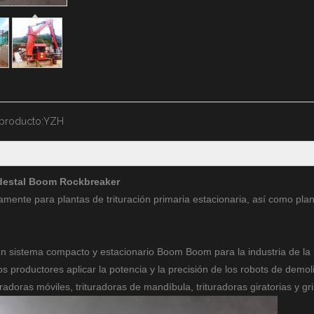
producto:
YZH
destal Boom Rockbreaker
nte para plantas de trituración primaria estacionaria, así como pla
 sistema compacto y estacionario Boom Boom para la industria de la
productores aplicar la potencia y la precisión de los robots de demol
adoras móviles, trituradoras de mandíbula, trituradoras giratorias y gri