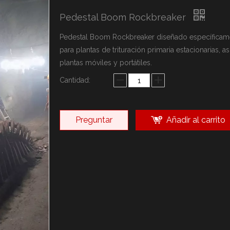
arca YZH
Pedestal Boom Rockbreaker
ca Rammer
sonalizadas
Pedestal Boom Rockbreaker diseñado específicam
para plantas de trituración primaria estacionarias, 
plantas móviles y portátiles.
Cantidad:
Preguntar
Añadir al carrito