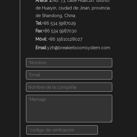
Añadir 2:
No. 73, calle Huaicun, distrito
de Huaiyin, ciudad de Jinan, provincia
de Shandong, China.
Tel:
+86 534 5987029
Fax:
+86 534 5987030
Móvil:
+86 15610128027
Email
:
yzh@breakerboomsystem.com