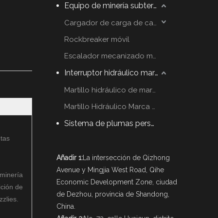
Equipo de minería subterráneo
Cargador de carga de carga
Rockbreaker móvil
Escalador mecanizado móvil
Interruptor hidráulico martillo
Martillo hidráulico de marca YZH
Martillo Hidráulico Marca Rammer
Sistema de plumas personalizadas
ntas
Añadir 1:
La intersección de Qizhong
Avenue y Mingjia West Road, Qihe
 minería
Economic Development Zone, ciudad
ición de
de Dezhou, provincia de Shandong,
zzlies.
China.