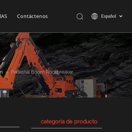
IAS
Contáctenos
Español
Pусский
English
a compañía
 exposición
 Industria
em
»
Pedestal Boom Rockbreaker
categoria de producto