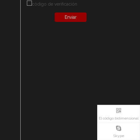
Enviar
El código bidimensional
Skype