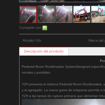
Compartir con:
Modelo:
Yzh
Marca del 
Descripción del producto
Pe
Pedestal Boom Rockbreaker SystemDesigned específicame
móviles y portátiles.
YZH presenta el sistema Pedestal Boom Rockbreaker, un
y el agregado. La nueva gama de máquinas permite a los 
YZH a las tareas de ruptura primaria que alimentan tritur