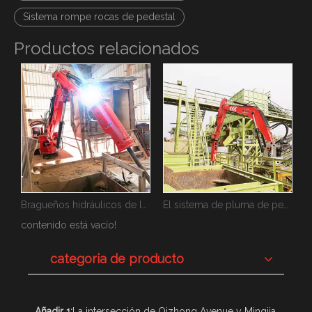
Sistema rompe rocas de pedestal
Productos relacionados
Bragueños hidráulicos de la marca de China Fábrica de YZH
El sistema de pluma de pedestal YZH rompe roca de gran tamaño para la tolva
China Boom Pedestal
contenido está vacío!
categoria de producto
Añadir 1:
La intersección de Qizhong Avenue y Mingjia