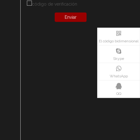
Enviar
El código bidimensional
Skype
WhatsApp
QQ