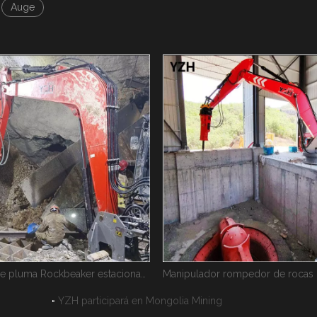
Auge
Manipulador rompedor de rocas hidráulico estacionario YZH
WHEN1850 Rompedor de pluma
YZH participará en Mongolia Mining