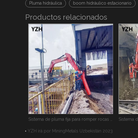
Pluma hidráulica
boom hidráulico estacionario
Productos relacionados
Sistema de pluma fija para romper rocas estacionaria
Sistema de pluma Rockbeaker estacionario YZH WHA460
YZH irá por MiningMetals Uzbekistán 2023