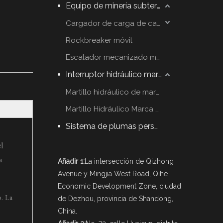
Equipo de minería subterráneo
Cargador de carga de carga
Rockbreaker móvil
Escalador mecanizado móvil
Interruptor hidráulico martillo
Martillo hidráulico de marca YZH
Martillo Hidráulico Marca Rammer
Sistema de plumas personalizadas
el
a
Añadir 1:
La intersección de Qizhong
Avenue y Mingjia West Road, Qihe
Economic Development Zone, ciudad
o. La
de Dezhou, provincia de Shandong,
China.