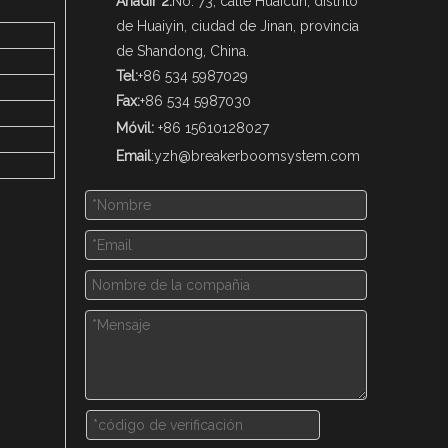
Añadir 2:
No. 73, calle Huaicun, distrito
de Huaiyin, ciudad de Jinan, provincia
de Shandong, China.
Tel:
+86 534 5987029
Fax:
+86 534 5987030
Móvil:
+86 15610128027
Email
:
yzh@breakerboomsystem.com