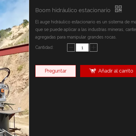
arca YZH
Boom hidráulico estacionario
ca Rammer
sonalizadas
El auge hidráulico estacionario es un sistema de m
que se puede aplicar a las industrias mineras, cante
agregadas para manipular grandes rocas.
Cantidad:
Preguntar
Añadir al carrito