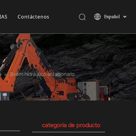
IAS
Contáctenos
Español
Pусский
English
a compañía
 exposición
 Industria
s
»
Boom hidráulico estacionario
categoria de producto